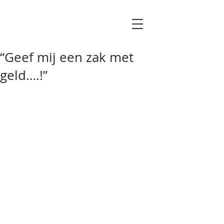
“Geef mij een zak met
geld….!”