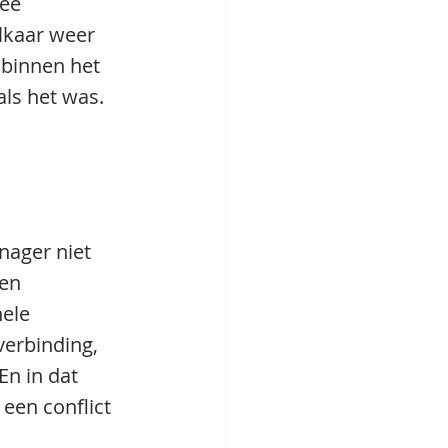
ee 
lkaar weer 
 binnen het 
ls het was. 
nager niet 
en 
ele 
erbinding, 
n in dat 
 een conflict 