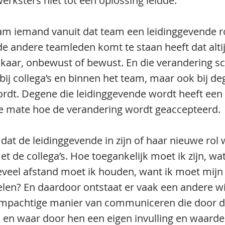
rksters niet tot een oplossing leidde.
am iemand vanuit dat team een leidinggevende rol
de andere teamleden komt te staan heeft dat altij
aar, onbewust of bewust. En die verandering sc
bij collega’s en binnen het team, maar ook bij de
rdt. Degene die leidinggevende wordt heeft een c
te mate hoe de verandering wordt geaccepteerd.
s dat de leidinggevende in zijn of haar nieuwe rol 
 de collega’s. Hoe toegankelijk moet ik zijn, wat
eveel afstand moet ik houden, want ik moet mijn 
len? En daardoor ontstaat er vaak een andere wi
mpachtige manier van communiceren die door de
en waar door hen een eigen invulling en waarde