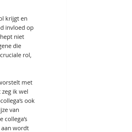
 krijgt en 
d invloed op 
hept niet 
gene die 
ruciale rol, 
worstelt met 
 zeg ik wel 
collega’s ook 
jze van 
 collega’s 
 aan wordt 