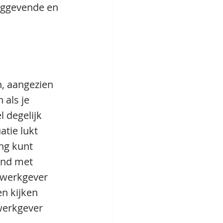
inggevende en 
n, aangezien 
 als je 
 degelijk 
tie lukt 
ng kunt 
and met 
 werkgever 
n kijken 
werkgever 