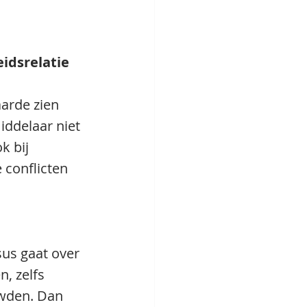
idsrelatie 
arde zien 
iddelaar niet 
k bij 
 conflicten 
us gaat over 
, zelfs 
wden. Dan 