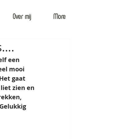
Over mij
More
s….
lf een 
eel mooi 
Het gaat 
iet zien en 
rekken, 
Gelukkig 