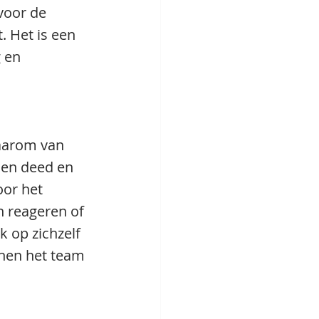
voor de 
 Het is een 
 en 
waarom van 
den deed en 
or het 
n reageren of 
 op zichzelf 
nen het team 