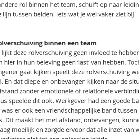
andere rol binnen het team, schuift op naar leid
lijn tussen beiden. Iets wat je wel vaker ziet bij 
rolverschuiving binnen een team
e lijkt deze rolverschuiving geen invloed te hebbe
hier in hun beleving geen ‘last’ van hebben. Toch
gener gaat kijken speelt deze rolverschuiving wel
l. En dat diepe en onbevangen kijken naar de situa
afstand zonder emotionele of relationele verbindi
asus speelde dit ook. Werkgever had een goede b
 was er ook een vriendschappelijke band tussen
. Dit maakt het met afstand, onbevangen, kunne
aag moeilijk en zorgde ervoor dat alle inzet van 