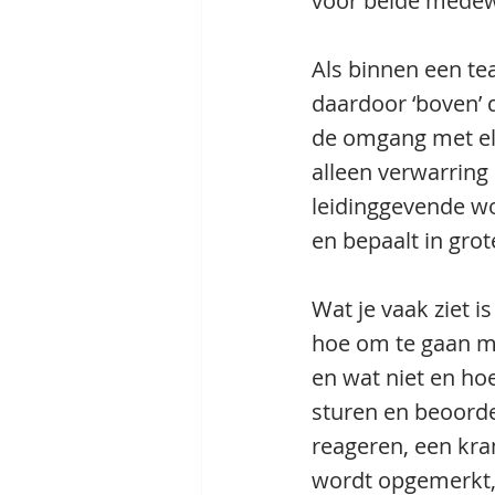
voor beide medewe
Als binnen een te
daardoor ‘boven’ 
de omgang met elk
alleen verwarring 
leidinggevende wo
en bepaalt in gro
Wat je vaak ziet i
hoe om te gaan met
en wat niet en ho
sturen en beoorde
reageren, een kra
wordt opgemerkt, 