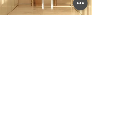
Jouw volgende stap
Benieuwd of mediation nu al voor
jouw situatie relevant is? Of wil je
vooraf sparren over de dynamiek
binnen je team? Neem contact met